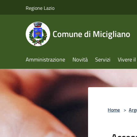
Salta al contenuto principale
Regione Lazio
Comune di Micigliano
Amministrazione
Novità
Servizi
Vivere 
Home
>
Arg