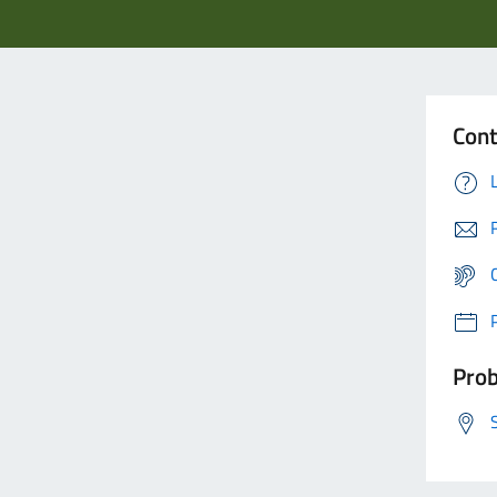
Cont
Prob