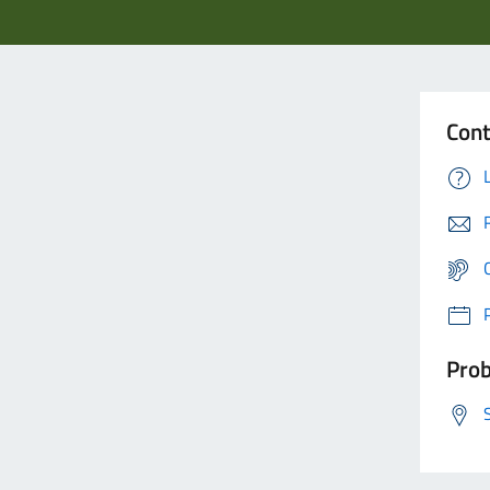
Cont
Prob