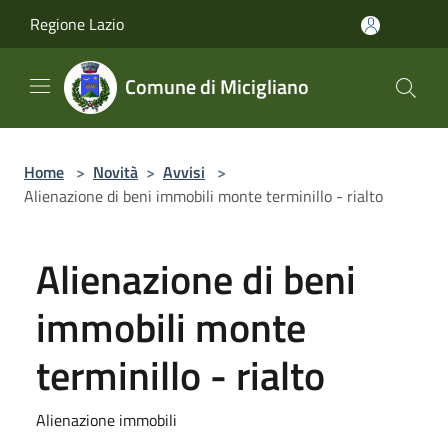
Salta al contenuto principale
Regione Lazio
Comune di Micigliano
Home
>
Novità
>
Avvisi
>
Alienazione di beni immobili monte terminillo - rialto
Alienazione di beni
immobili monte
terminillo - rialto
Alienazione immobili