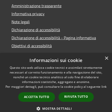
Amministrazione trasparente
Informativa privacy
Note legali
Dichiarazione di accessibilità
Dichiarazione di accessibilità - Pagina informativa
Obiettivi di accessibilità
×
Informazioni sui cookie
Questo sito web utilizza cookie tecnici e assimilati strettamente
RSS
Copyright © 2026 • Comune di
necessari al corretto funzionamento e alla navigazione del sito,
Accessibilità
Micigliano • Powered by
nonché un cookie tecnico analitico al solo fine di elaborare
informazioni statistiche, aggregate e anonime.
Privacy
Municipium
Accesso
•
Per maggiori dettagli, può consultare la cookie policy al seguente
link
Cookie
redazione
Mappa del sito
RIFIUTA TUTTO
ACCETTA TUTTO
Extranet
Intranet
MOSTRA DETTAGLI