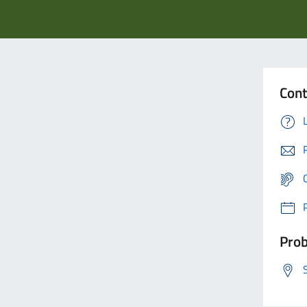
Cont
Prob