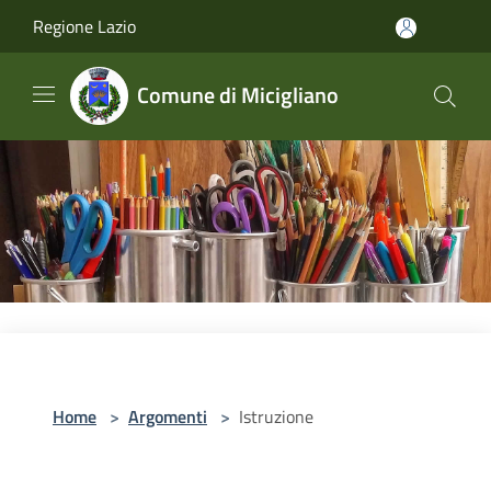
Salta al contenuto principale
Regione Lazio
Comune di Micigliano
Home
>
Argomenti
>
Istruzione