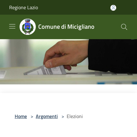
Salta al contenuto principale
Regione Lazio
Comune di Micigliano
Home
>
Argomenti
>
Elezioni