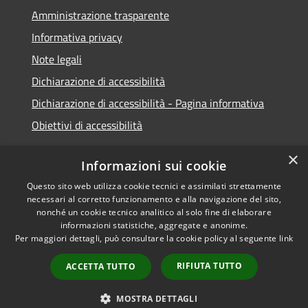
Amministrazione trasparente
Informativa privacy
Note legali
Dichiarazione di accessibilità
Dichiarazione di accessibilità - Pagina informativa
Obiettivi di accessibilità
×
Informazioni sui cookie
Questo sito web utilizza cookie tecnici e assimilati strettamente
RSS
Copyright © 2026 • Comune di
necessari al corretto funzionamento e alla navigazione del sito,
Accessibilità
Micigliano • Powered by
nonché un cookie tecnico analitico al solo fine di elaborare
informazioni statistiche, aggregate e anonime.
Privacy
Municipium
Accesso
•
Per maggiori dettagli, può consultare la cookie policy al seguente
link
Cookie
redazione
Mappa del sito
RIFIUTA TUTTO
ACCETTA TUTTO
Extranet
Intranet
MOSTRA DETTAGLI