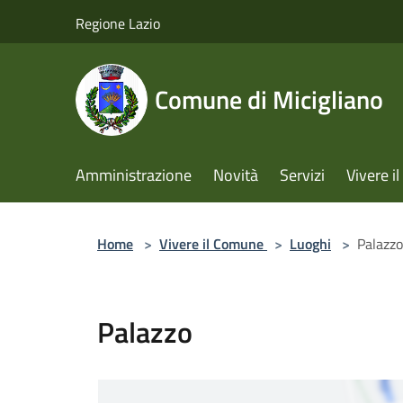
Salta al contenuto principale
Regione Lazio
Comune di Micigliano
Amministrazione
Novità
Servizi
Vivere 
Home
>
Vivere il Comune
>
Luoghi
>
Palazzo
Palazzo