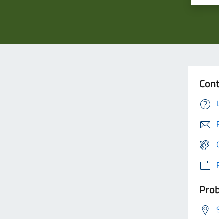
Cont
Prob