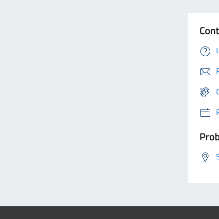
Cont
Prob