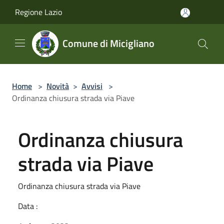
Salta al contenuto principale
Regione Lazio
Comune di Micigliano
Home
>
Novità
>
Avvisi
>
Ordinanza chiusura strada via Piave
Ordinanza chiusura
strada via Piave
Ordinanza chiusura strada via Piave
Data :